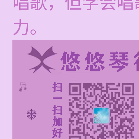
唱歌，但学会唱
力。