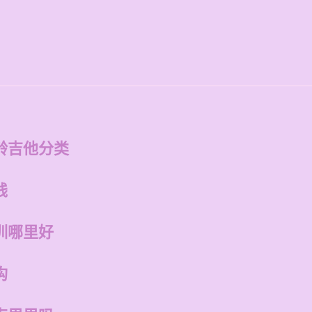
龄吉他分类
钱
训哪里好
构